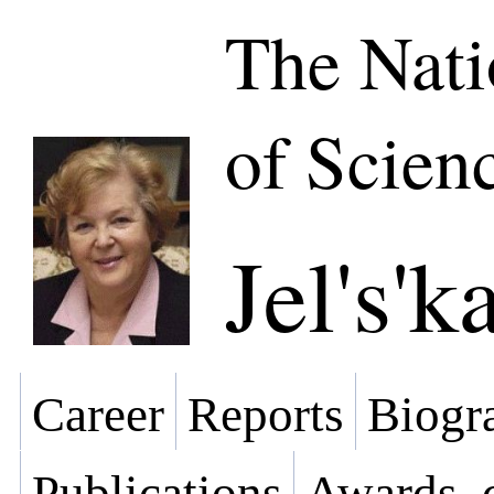
The Nat
of Scien
Jel's'
Career
Reports
Biogra
Publications
Awards, 