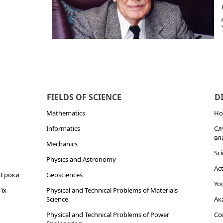
FIELDS OF SCIENCE
D
Mathematics
Но
Informatics
Сл
вл
Mechanics
Sci
Physics and Astronomy
Act
3 роки
Geosciences
You
їх
Physical and Technical Problems of Materials
Science
Ак
Physical and Technical Problems of Power
Cor