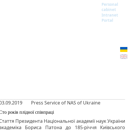
Personal
cabinet
Intranet
Portal
03.09.2019
Press Service of NAS of Ukraine
Сто років плідної співпраці
Стаття Президента Національної академії наук України
академіка Бориса Патона до 185-річчя Київського