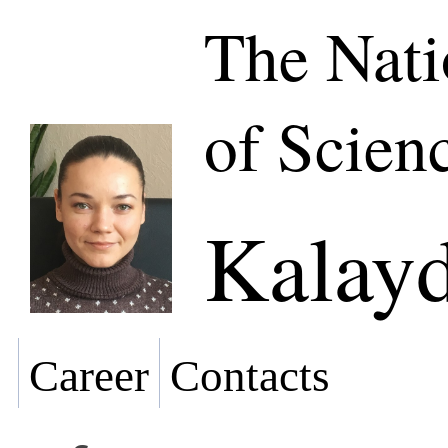
The Nat
of Scien
Kalayd
Career
Contacts