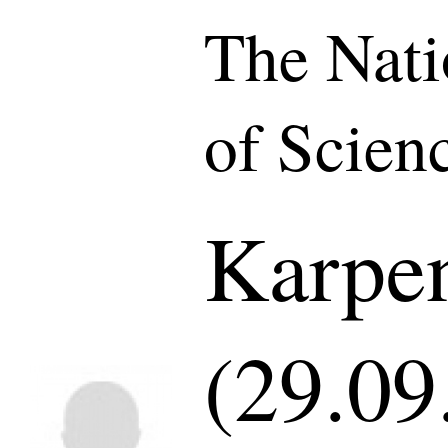
The Nat
of Scien
Karpen
(29.09