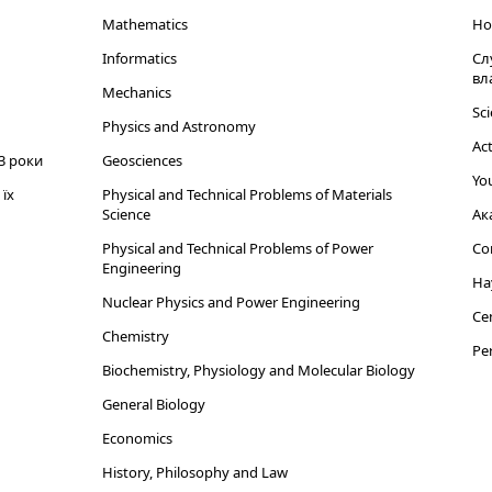
Mathematics
Но
Informatics
Сл
вл
Mechanics
Sci
Physics and Astronomy
Act
3 роки
Geosciences
You
їх
Physical and Technical Problems of Materials
Science
Ак
Physical and Technical Problems of Power
Cor
Engineering
На
Nuclear Physics and Power Engineering
Cen
Chemistry
Per
Biochemistry, Physiology and Molecular Biology
General Biology
Economics
History, Philosophy and Law