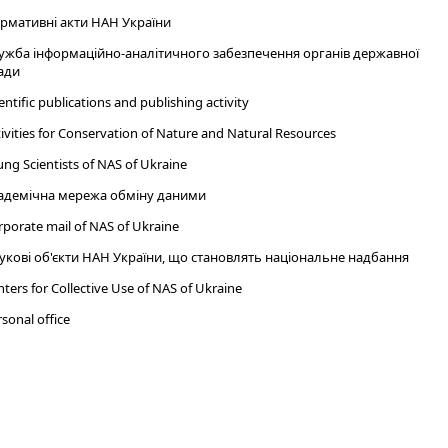
рмативні акти НАН України
ужба інформаційно-аналітичного забезпечення органів державної
ади
entific publications and publishing activity
ivities for Conservation of Nature and Natural Resources
ng Scientists of NAS of Ukraine
адемічна мережа обміну даними
porate mail of NAS of Ukraine
укові об'єкти НАН України, що становлять національне надбання
ters for Collective Use of NAS of Ukraine
sonal office