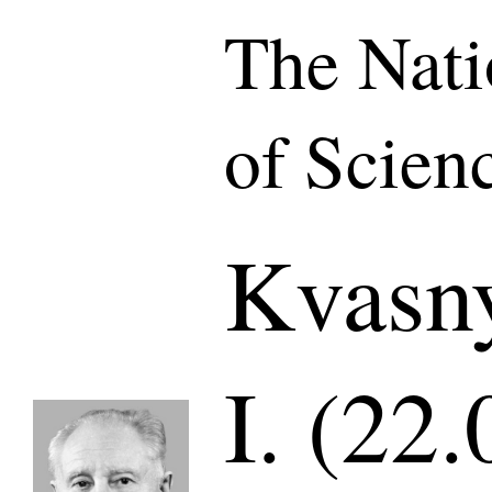
The Nat
of Scien
Kvasn
I. (22