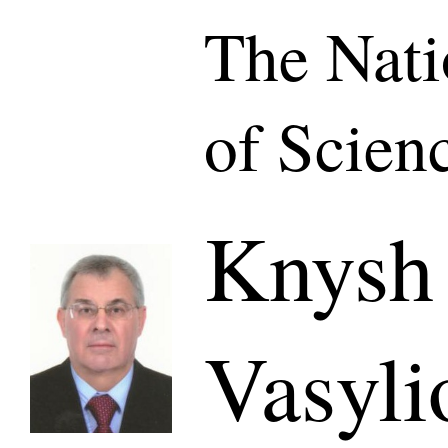
The Nat
of Scien
Knysh 
Vasyli