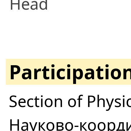
Head
Participatio
Section of Physi
Науково-коорди