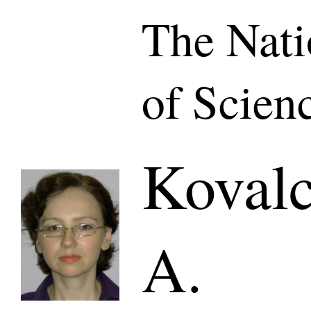
The Nat
of Scien
Kovalc
A.