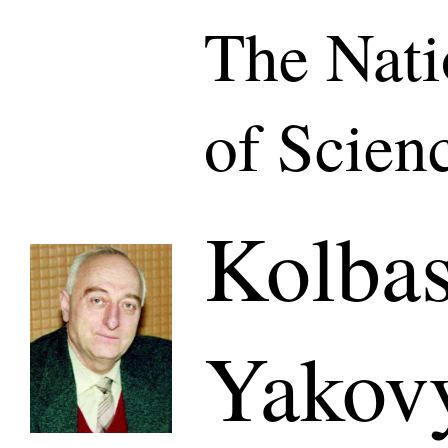
The Nat
of Scien
Kolba
Yakov