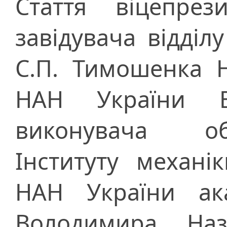
Стаття віцепрез
завідувача відділу
С.П. Тимошенка 
НАН України Вя
виконувача об
Інституту механі
НАН України ак
Володимира Наз