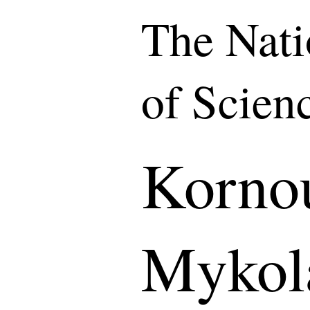
The Nat
of Scien
Korno
Mykol