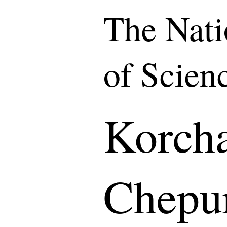
The Nat
of Scien
Korch
Chepur