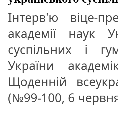
Інтерв'ю віце-пр
академії наук У
суспільних і гу
України академі
Щоденній всеукра
(№99-100, 6 червня