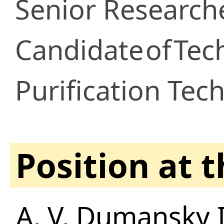
Senior Research
Candidate
of
Tec
Purification Tec
Position at 
A. V. Dumansky I