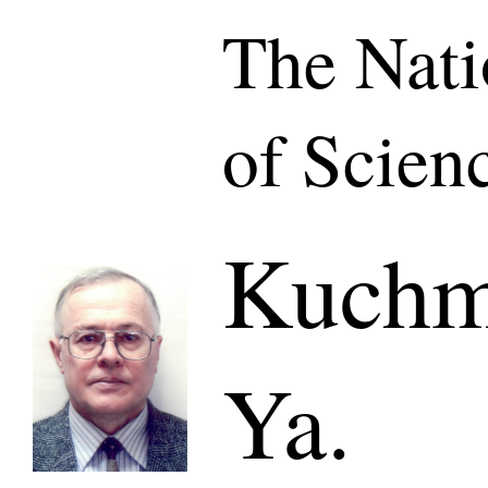
The Nat
of Scien
Kuchm
Ya.