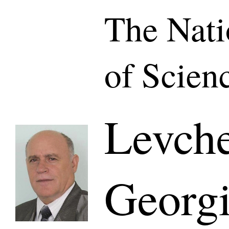
The Nat
of Scien
Levch
Georgi