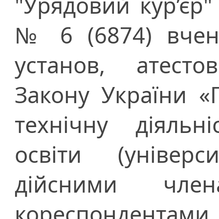
"Урядовий кур’єр"
№ 6 (6874) вчен
установ, атесто
Закону України «
технічну діяльн
освіти (універс
дійсними чле
кореспондентами 