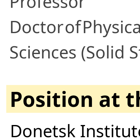
Professor
Doctor
of
Physic
Sciences (Solid S
Position at 
Dоnetsk Institut