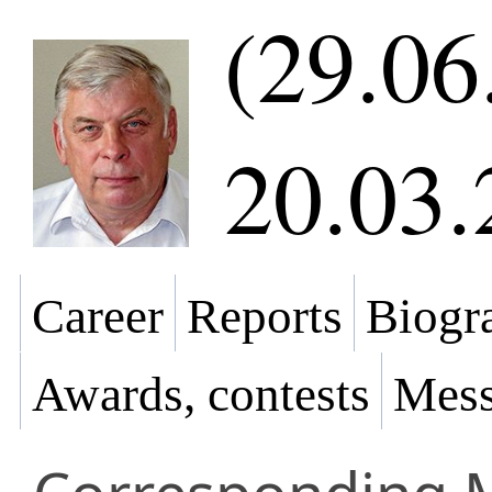
(29.06
20.03.
Career
Reports
Biogra
Awards, contests
Mess