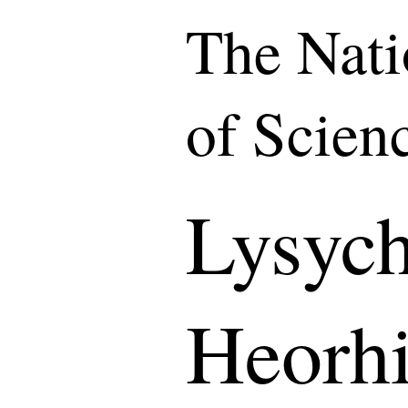
The Nat
of Scien
Lysyc
Heorhi