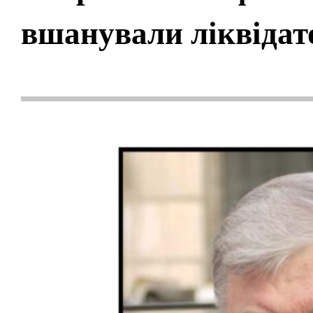
вшанували ліквідат