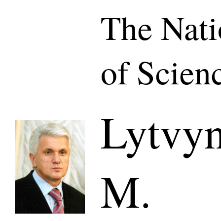
The Nat
of Scien
Lytvy
M.