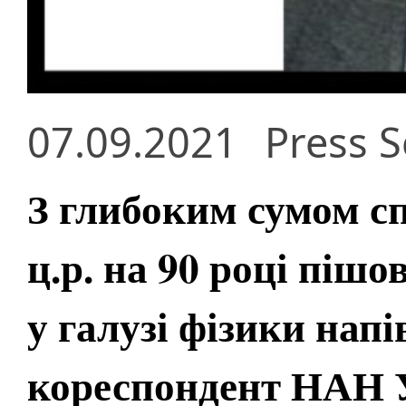
07.09.2021
Press S
З глибоким сумом с
ц.р. на 90 році пішо
у галузі фізики нап
кореспондент НАН 