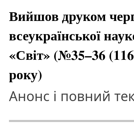
Вийшов друком чер
всеукраїнської наук
«Світ» (№35–36 (116
року)
Анонс і повний те