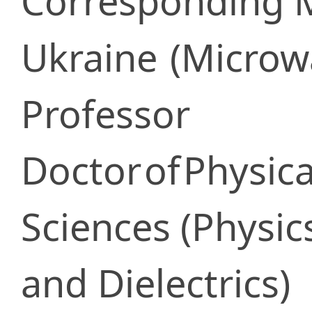
Corresponding
Ukraine
(Microwa
Professor
Doctor
of
Physic
Sciences (Physi
and Dielectrics)