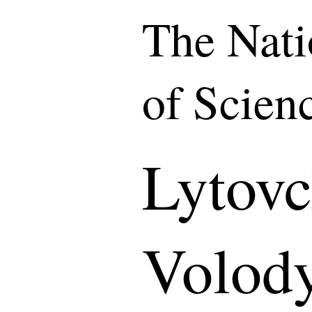
The Nat
of Scien
Lytov
Volod