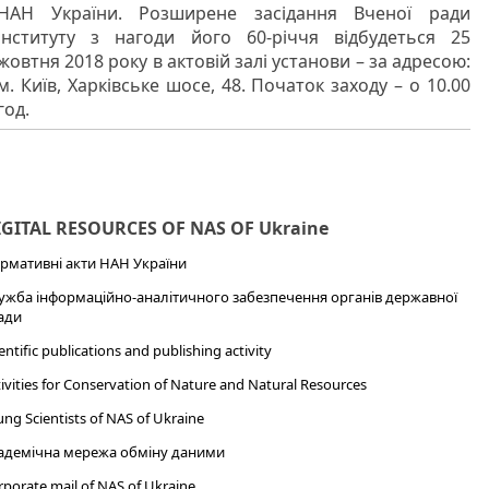
НАН України. Розширене засідання Вченої ради
інституту з нагоди його 60-річчя відбудеться 25
жовтня 2018 року в актовій залі установи – за адресою:
м. Київ, Харківське шосе, 48. Початок заходу – о 10.00
год.
IGITAL RESOURCES OF NAS OF Ukraine
рмативні акти НАН України
ужба інформаційно-аналітичного забезпечення органів державної
ади
entific publications and publishing activity
ivities for Conservation of Nature and Natural Resources
ng Scientists of NAS of Ukraine
адемічна мережа обміну даними
porate mail of NAS of Ukraine