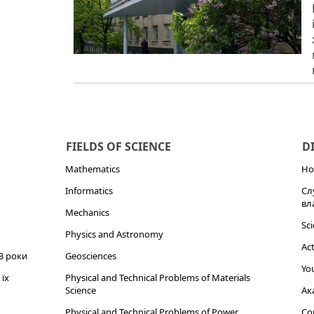
FIELDS OF SCIENCE
D
Mathematics
Но
Informatics
Сл
вл
Mechanics
Sci
Physics and Astronomy
Act
3 роки
Geosciences
You
їх
Physical and Technical Problems of Materials
Science
Ак
Physical and Technical Problems of Power
Cor