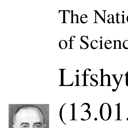
The Nat
of Scien
Lifshyt
(13.01