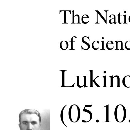
The Nat
of Scien
Lukino
(05.10