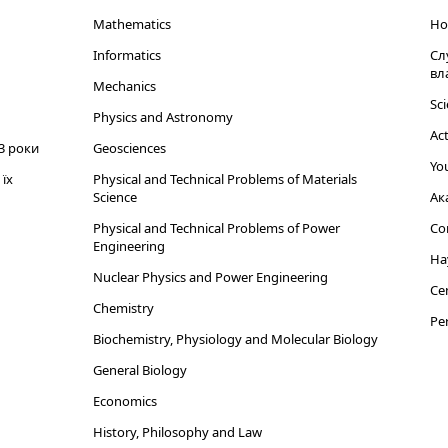
Mathematics
Но
Informatics
Сл
вл
Mechanics
Sci
Physics and Astronomy
Act
3 роки
Geosciences
You
їх
Physical and Technical Problems of Materials
Science
Ак
Physical and Technical Problems of Power
Cor
Engineering
На
Nuclear Physics and Power Engineering
Cen
Chemistry
Per
Biochemistry, Physiology and Molecular Biology
General Biology
Economics
History, Philosophy and Law