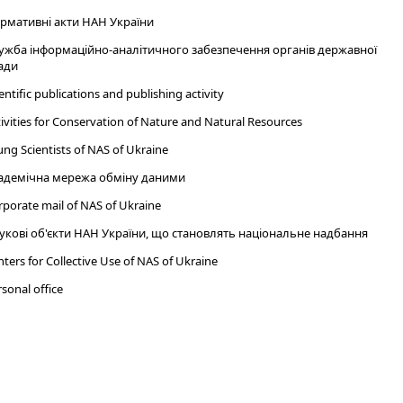
рмативні акти НАН України
ужба інформаційно-аналітичного забезпечення органів державної
ади
entific publications and publishing activity
ivities for Conservation of Nature and Natural Resources
ng Scientists of NAS of Ukraine
адемічна мережа обміну даними
porate mail of NAS of Ukraine
укові об'єкти НАН України, що становлять національне надбання
ters for Collective Use of NAS of Ukraine
sonal office