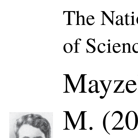
The Nat
of Scien
Mayze
M. (20