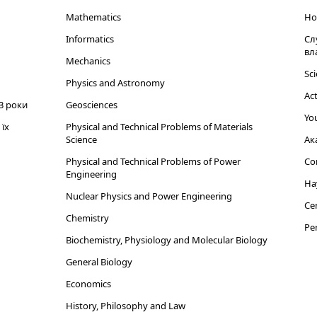
Mathematics
Но
Informatics
Сл
вл
Mechanics
Sci
Physics and Astronomy
Act
3 роки
Geosciences
You
їх
Physical and Technical Problems of Materials
Science
Ак
Physical and Technical Problems of Power
Cor
Engineering
На
Nuclear Physics and Power Engineering
Cen
Chemistry
Per
Biochemistry, Physiology and Molecular Biology
General Biology
Economics
History, Philosophy and Law