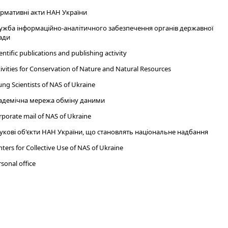
рмативні акти НАН України
ужба інформаційно-аналітичного забезпечення органів державної
ади
entific publications and publishing activity
ivities for Conservation of Nature and Natural Resources
ng Scientists of NAS of Ukraine
адемічна мережа обміну даними
porate mail of NAS of Ukraine
укові об'єкти НАН України, що становлять національне надбання
ters for Collective Use of NAS of Ukraine
sonal office