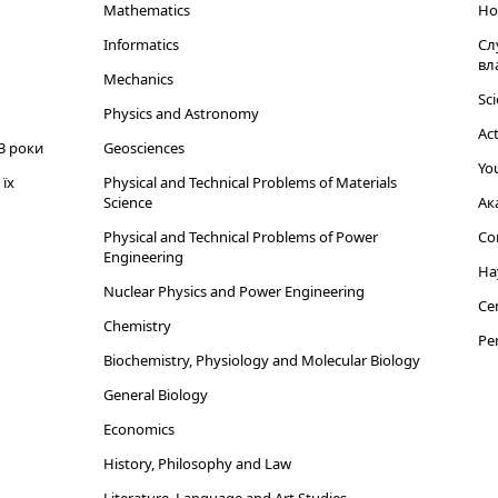
Mathematics
Но
Informatics
Сл
вл
Mechanics
Sci
Physics and Astronomy
Act
3 роки
Geosciences
You
їх
Physical and Technical Problems of Materials
Science
Ак
Physical and Technical Problems of Power
Cor
Engineering
На
Nuclear Physics and Power Engineering
Cen
Chemistry
Per
Biochemistry, Physiology and Molecular Biology
General Biology
Economics
History, Philosophy and Law