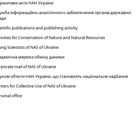
рмативні акти НАН України
ужба інформаційно-аналітичного забезпечення органів державної
ади
entific publications and publishing activity
ivities for Conservation of Nature and Natural Resources
ng Scientists of NAS of Ukraine
адемічна мережа обміну даними
porate mail of NAS of Ukraine
укові об'єкти НАН України, що становлять національне надбання
ters for Collective Use of NAS of Ukraine
sonal office