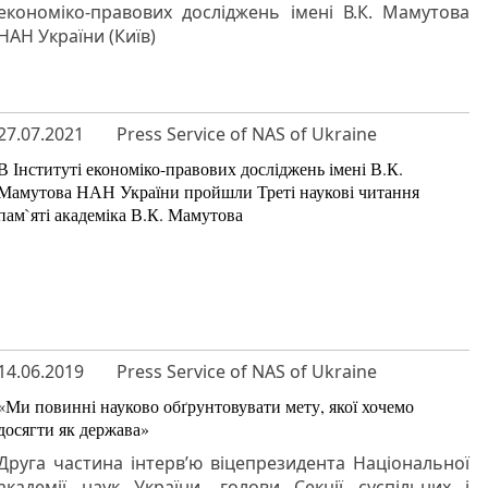
економіко-правових досліджень імені В.К. Мамутова
НАН України (Київ)
27.07.2021
Press Service of NAS of Ukraine
В Інституті економіко-правових досліджень імені В.К.
Мамутова НАН України пройшли Треті наукові читання
пам`яті академіка В.К. Мамутова
14.06.2019
Press Service of NAS of Ukraine
«Ми повинні науково обґрунтовувати мету, якої хочемо
досягти як держава»
Друга частина інтерв’ю віцепрезидента Національної
академії наук України, голови Секції суспільних і