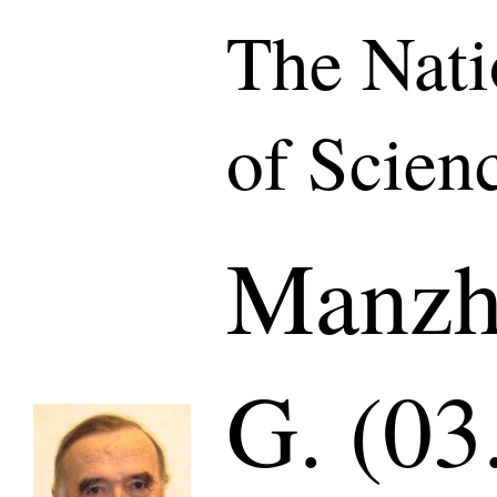
The Nat
of Scien
Manzh
G. (03