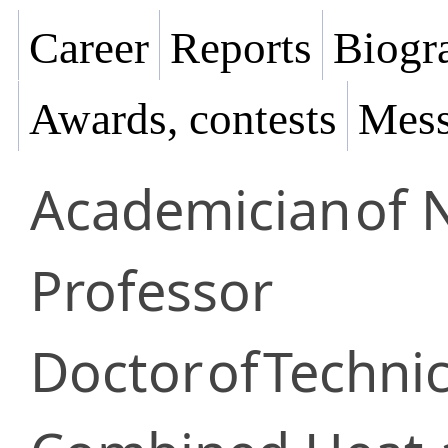
Career
Reports
Biogra
Awards, contests
Mess
Academician
of 
Professor
Doctor
of
Technic