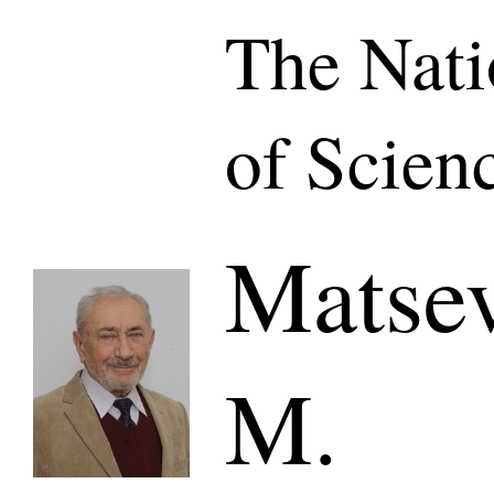
The Nat
of Scien
Matsev
M.