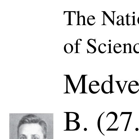
The Nat
of Scien
Medve
B. (27