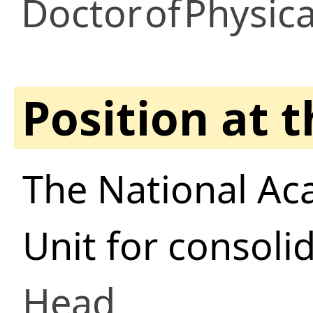
Doctor
of
Physica
Position at 
The National Ac
Unit for consoli
Head