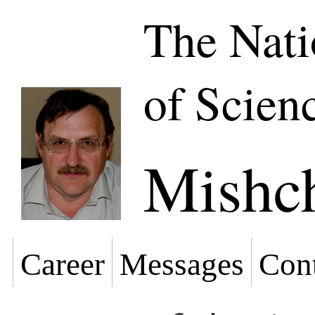
The Nat
of Scien
Mishc
Career
Messages
Cont