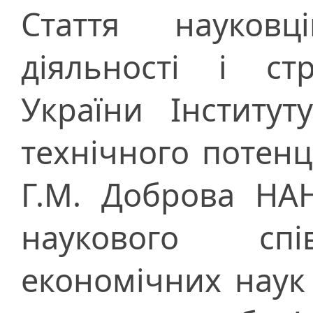
Стаття науковц
діяльності i ст
України Інститут
технічного потенці
Г.М. Доброва НА
наукового спі
економічних наук