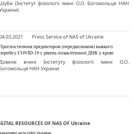
Шуби (Інститут фізіології імені О.О. Богомольця НАН
України)
04.03.2021
Press Service of NAS of Ukraine
Прогностичним предиктором (передвісником) важкого
перебігу COVID-19 є рівень позаклітинної ДНК у крові
Довели вчені Інституту фізіології імені О.О.
Богомольця НАН України
IGITAL RESOURCES OF NAS OF Ukraine
рмативні акти НАН України