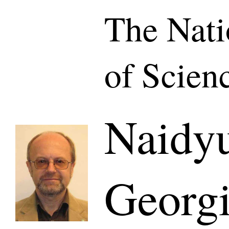
The Nat
of Scien
Naidyu
Georg