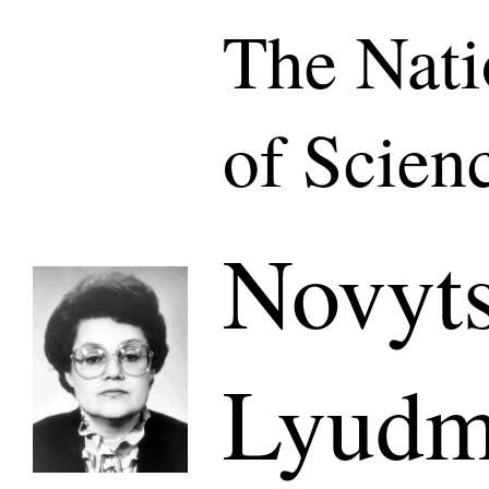
The Nat
of Scien
Novyt
Lyudm