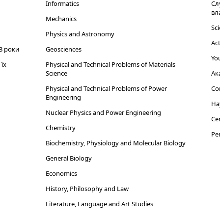
Informatics
Сл
вл
Mechanics
Sci
Physics and Astronomy
Act
3 роки
Geosciences
You
їх
Physical and Technical Problems of Materials
Science
Ак
Physical and Technical Problems of Power
Cor
Engineering
На
Nuclear Physics and Power Engineering
Cen
Chemistry
Per
Biochemistry, Physiology and Molecular Biology
General Biology
Economics
History, Philosophy and Law
Literature, Language and Art Studies