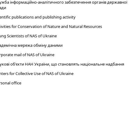
ужба інформаційно-аналітичного забезпечення органів державної
ади
entific publications and publishing activity
ivities for Conservation of Nature and Natural Resources
ng Scientists of NAS of Ukraine
адемічна мережа обміну даними
porate mail of NAS of Ukraine
укові об'єкти НАН України, що становлять національне надбання
ters for Collective Use of NAS of Ukraine
sonal office