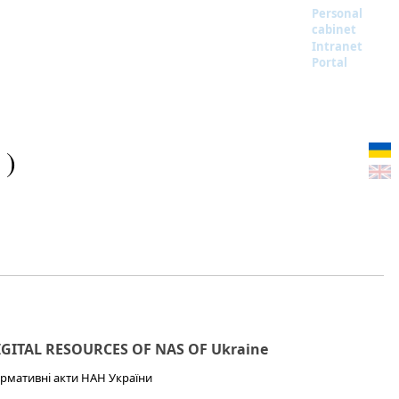
Personal
cabinet
Intranet
Portal
 )
IGITAL RESOURCES OF NAS OF Ukraine
рмативні акти НАН України