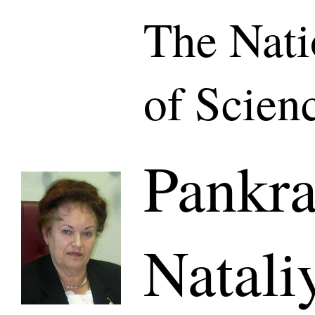
The Nat
of Scien
Pankra
Natali