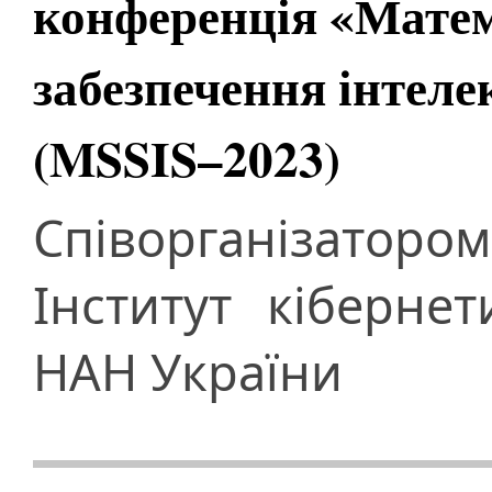
конференція «Матем
забезпечення інтел
(MSSIS–2023)
Співорганізато
Інститут кіберне
НАН України