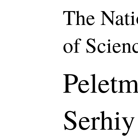
The Nat
of Scien
Peletm
Serhiy