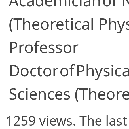
Academician
of 
(Theoretical Phys
Professor
Doctor
of
Physic
Sciences (Theore
1259 views. The las