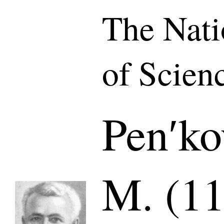
The Nat
of Scien
Penʹko
M. (11