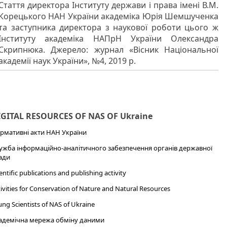
Стаття директора Інституту держави і права імені В.М.
Корецького НАН України академіка Юрія Шемшученка
та заступника директора з наукової роботи цього ж
Інституту академіка НАПрН України Олександра
Скрипнюка. Джерело: журнал «Вісник Національної
академії наук України», №4, 2019 р.
IGITAL RESOURCES OF NAS OF Ukraine
рмативні акти НАН України
ужба інформаційно-аналітичного забезпечення органів державної
ади
entific publications and publishing activity
ivities for Conservation of Nature and Natural Resources
ng Scientists of NAS of Ukraine
адемічна мережа обміну даними