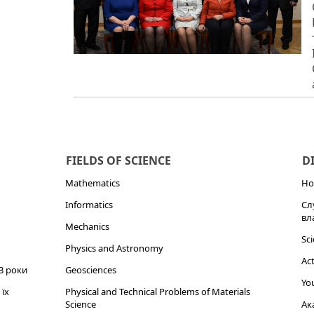
FIELDS OF SCIENCE
D
Mathematics
Но
Informatics
Сл
вл
Mechanics
Sci
Physics and Astronomy
Act
3 роки
Geosciences
You
їх
Physical and Technical Problems of Materials
Science
Ак