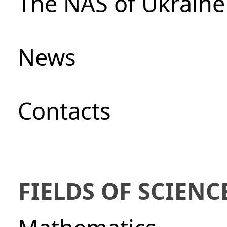
The NAS of Ukraine
News
Сontacts
FIELDS OF SCIENC