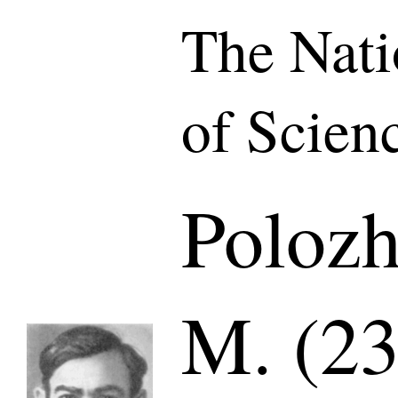
The Nat
of Scien
Polozh
M. (23