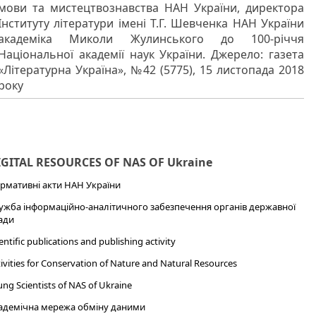
мови та мистецтвознавства НАН України, директора
Інституту літератури імені Т.Г. Шевченка НАН України
академіка Миколи Жулинського до 100-річчя
Національної академії наук України. Джерело: газета
«Літературна Україна», №42 (5775), 15 листопада 2018
року
IGITAL RESOURCES OF NAS OF Ukraine
рмативні акти НАН України
ужба інформаційно-аналітичного забезпечення органів державної
ади
entific publications and publishing activity
ivities for Conservation of Nature and Natural Resources
ng Scientists of NAS of Ukraine
адемічна мережа обміну даними