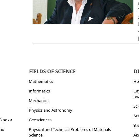
FIELDS OF SCIENCE
D
Mathematics
Но
Informatics
Сл
вл
Mechanics
Sci
Physics and Astronomy
Act
3 роки
Geosciences
You
їх
Physical and Technical Problems of Materials
Science
Ак