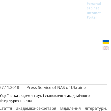
Personal
cabinet
Intranet
Portal
27.11.2018
Press Service of NAS of Ukraine
Українська академія наук і становлення академічного
літературознавства
Стаття академіка-секретаря Відділення літератури,