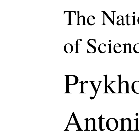
The Nat
of Scien
Prykho
Antoni