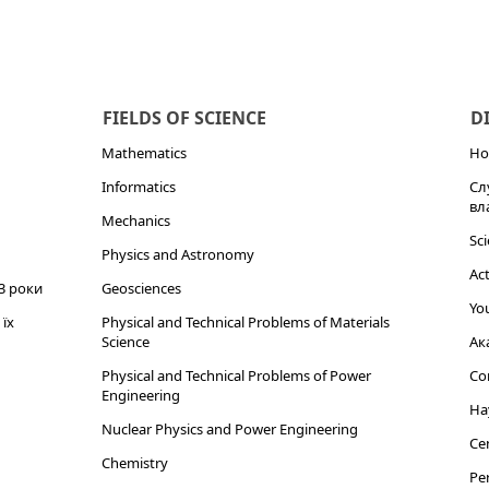
FIELDS OF SCIENCE
D
Mathematics
Но
Informatics
Сл
вл
Mechanics
Sci
Physics and Astronomy
Act
3 роки
Geosciences
You
їх
Physical and Technical Problems of Materials
Science
Ак
Physical and Technical Problems of Power
Cor
Engineering
На
Nuclear Physics and Power Engineering
Cen
Chemistry
Per