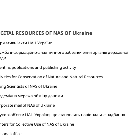
IGITAL RESOURCES OF NAS OF Ukraine
рмативні акти НАН України
ужба інформаційно-аналітичного забезпечення органів державної
ади
entific publications and publishing activity
ivities for Conservation of Nature and Natural Resources
ng Scientists of NAS of Ukraine
адемічна мережа обміну даними
porate mail of NAS of Ukraine
укові об'єкти НАН України, що становлять національне надбання
ters for Collective Use of NAS of Ukraine
sonal office