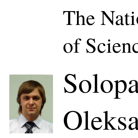
The Nat
of Scien
Solopa
Oleks