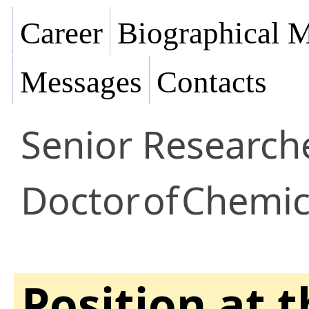
Career
Biographical M
Messages
Contacts
Senior Research
Doctor
of
Chemica
Position at 