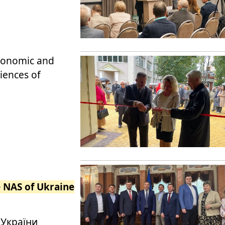
Economic and
iences of
e NAS of Ukraine
 України