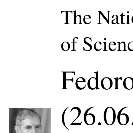
The Nat
of Scien
Fedoro
(26.06