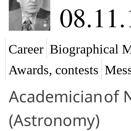
08.11.
Career
Biographical M
Awards, contests
Mess
Academician
of 
(Astronomy)