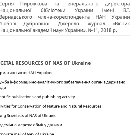
Сергія Пирожкова та генерального директора
Національної бібліотеки України імені В.І.
Вернадського члена-кореспондента НАН України
Любові Дубровіної. Джерело: журнал «Вісник
Національної академії наук України», №11, 2018 р.
IGITAL RESOURCES OF NAS OF Ukraine
рмативні акти НАН України
ужба інформаційно-аналітичного забезпечення органів державної
ади
entific publications and publishing activity
ivities for Conservation of Nature and Natural Resources
ng Scientists of NAS of Ukraine
адемічна мережа обміну даними
porate mail of NAS of Ukraine