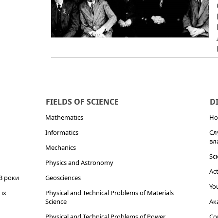
FIELDS OF SCIENCE
D
Mathematics
Но
Informatics
Сл
вл
Mechanics
Sci
Physics and Astronomy
Act
3 роки
Geosciences
You
їх
Physical and Technical Problems of Materials
Science
Ак
Physical and Technical Problems of Power
Cor