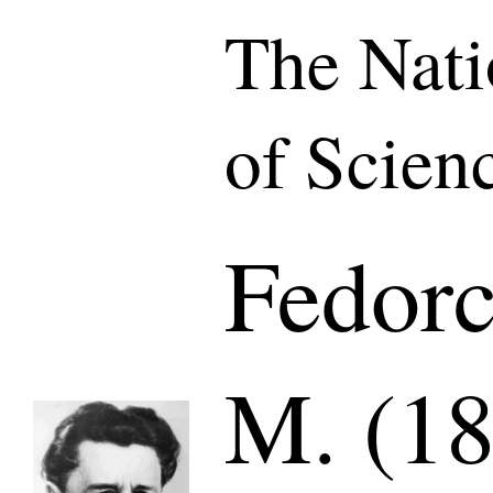
The Nat
of Scien
Fedorc
M. (18