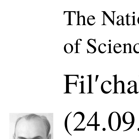
The Nat
of Scien
Filʹch
(24.09