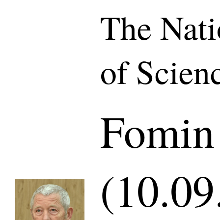
The Nat
of Scien
Fomin 
(10.09