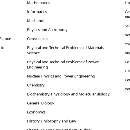
Mathematics
Но
Informatics
Сл
вл
Mechanics
Sci
Physics and Astronomy
Act
3 роки
Geosciences
You
їх
Physical and Technical Problems of Materials
Science
Ак
Physical and Technical Problems of Power
Cor
Engineering
На
Nuclear Physics and Power Engineering
Cen
Chemistry
Per
Biochemistry, Physiology and Molecular Biology
General Biology
Economics
History, Philosophy and Law