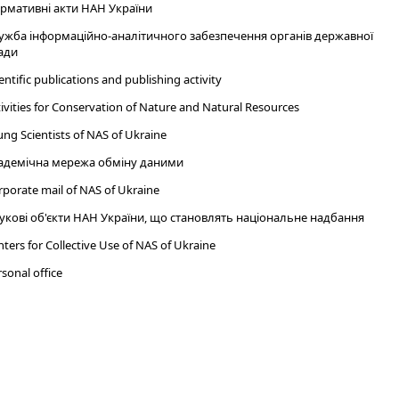
рмативні акти НАН України
ужба інформаційно-аналітичного забезпечення органів державної
ади
entific publications and publishing activity
ivities for Conservation of Nature and Natural Resources
ng Scientists of NAS of Ukraine
адемічна мережа обміну даними
porate mail of NAS of Ukraine
укові об'єкти НАН України, що становлять національне надбання
ters for Collective Use of NAS of Ukraine
sonal office