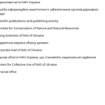
рмативні акти НАН України
ужба інформаційно-аналітичного забезпечення органів державної
ади
entific publications and publishing activity
ivities for Conservation of Nature and Natural Resources
ng Scientists of NAS of Ukraine
адемічна мережа обміну даними
porate mail of NAS of Ukraine
укові об'єкти НАН України, що становлять національне надбання
ters for Collective Use of NAS of Ukraine
sonal office