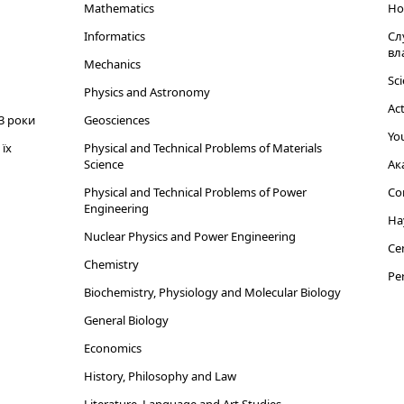
Mathematics
Но
Informatics
Сл
вл
Mechanics
Sci
Physics and Astronomy
Act
3 роки
Geosciences
You
їх
Physical and Technical Problems of Materials
Science
Ак
Physical and Technical Problems of Power
Cor
Engineering
На
Nuclear Physics and Power Engineering
Cen
Chemistry
Per
Biochemistry, Physiology and Molecular Biology
General Biology
Economics
History, Philosophy and Law